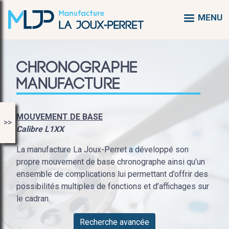
Aller
MENU
au
contenu
principal
Chronographe
Manufacture
MOUVEMENT DE BASE
>>
Calibre L1XX
La manufacture La Joux-Perret a développé son
propre mouvement de base chronographe ainsi qu’un
ensemble de complications lui permettant d’offrir des
possibilités multiples de fonctions et d’affichages sur
le cadran.
Recherche avancée